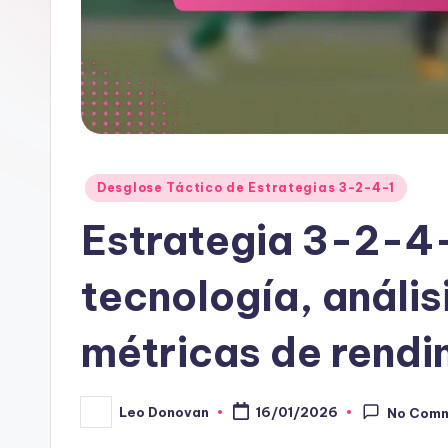
Posted
Desglose Táctico de Estrategias 3-2-4-1
in
Estrategia 3-2-4-
tecnología, anális
métricas de rendi
Leo Donovan
16/01/2026
No Com
Posted
by