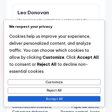
Leo Donovan
Un apasionado estratega y entrenador de
fútbol, Leo Donovan ha pasado más de una
We respect your privacy
década analizando formaciones y tácticas.
Se especializa en la formación 3-2-4-1,
Cookies help us improve your experience,
ayudando a los equipos a maximizar su
deliver personalized content, and analyze
potencial en el campo. Cuando no está
traffic. You can choose which cookies to
entrenando, Leo disfruta compartir sus
conocimientos a través de su escritura, con el
allow by clicking
Customize
. Click
Accept All
objetivo de inspirar a la próxima generación de
to consent or
Reject All
to decline non-
futbolistas.
essential cookies.
View All Posts
Customize
Reject All
Post
Previous Post
Next Post
Accept All
Estrategia 3-2-4-1:
Formación 3-2-4-1:
navigation
Construcción ofensiva,
Papel del ancho,
Cobertura defensiva,
Dominio central, Juego