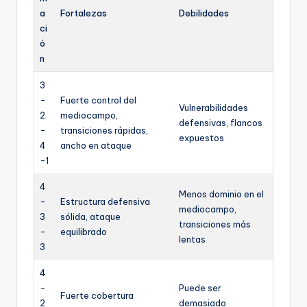
a
Fortalezas
Debilidades
ci
ó
n
3
-
Fuerte control del
Vulnerabilidades
2
mediocampo,
defensivas, flancos
-
transiciones rápidas,
expuestos
4
ancho en ataque
-1
4
Menos dominio en el
-
Estructura defensiva
mediocampo,
3
sólida, ataque
transiciones más
-
equilibrado
lentas
3
4
-
Puede ser
Fuerte cobertura
2
demasiado