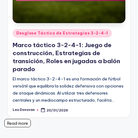
Posted
Desglose Táctico de Estrategias 3-2-4-1
in
Marco táctico 3-2-4-1: Juego de
construcción, Estrategias de
transición, Roles en jugadas a balón
parado
El marco táctico 3-2-4-1 es una formación de fútbol
versátil que equilibra la solidez defensiva con opciones
de ataque dinámicas. Al utilizar tres defensores
centrales y un mediocampo estructurado, facilita…
Leo Donovan
20/01/2026
Posted
by
Read more