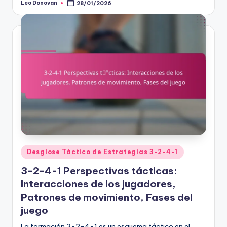
Leo Donovan
28/01/2026
Posted
by
Posted
Desglose Táctico de Estrategias 3-2-4-1
in
3-2-4-1 Perspectivas tácticas:
Interacciones de los jugadores,
Patrones de movimiento, Fases del
juego
La formación 3-2-4-1 es un esquema táctico en el