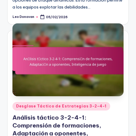
opciones de ataque dinámicas. Esta formación permite
a los equipos explotar las debilidades…
Leo Donovan
05/02/2026
Posted
by
Posted
Desglose Táctico de Estrategias 3-2-4-1
in
Análisis táctico 3-2-4-1:
Comprensión de formaciones,
Adaptación a oponentes,