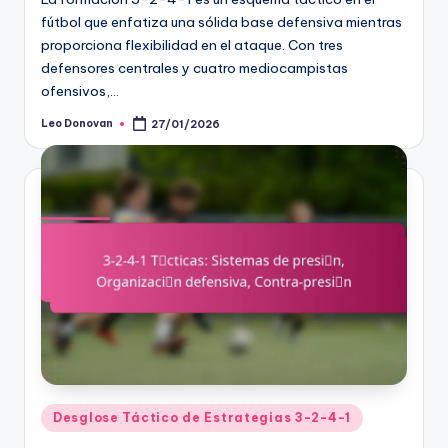
fútbol que enfatiza una sólida base defensiva mientras
proporciona flexibilidad en el ataque. Con tres
defensores centrales y cuatro mediocampistas
ofensivos,…
Leo Donovan
27/01/2026
Posted
by
Posted
Desglose Táctico de Estrategias 3-2-4-1
in