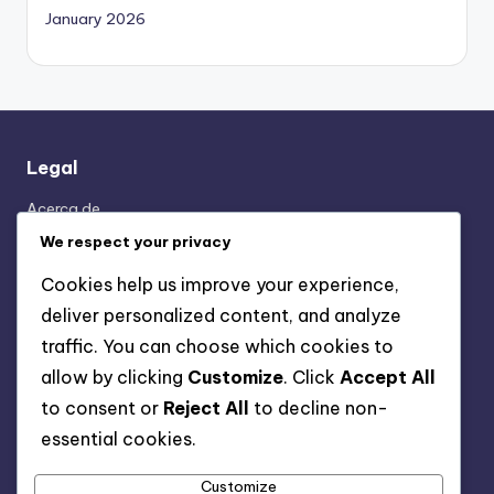
January 2026
Legal
Acerca de
Términos y condiciones
We respect your privacy
Política de privacidad
Cookies help us improve your experience,
Contáctanos
deliver personalized content, and analyze
Cookies y seguimiento
traffic. You can choose which cookies to
allow by clicking
Customize
. Click
Accept All
Categorías
to consent or
Reject All
to decline non-
essential cookies.
Análisis de la Formación de la Estructura 3-2-4-1
Desglose Táctico de Estrategias 3-2-4-1
Customize