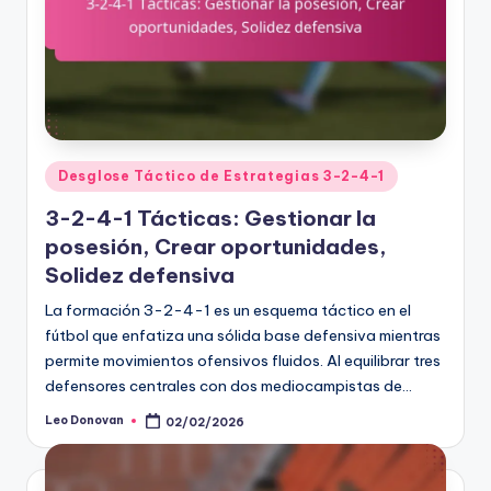
Posted
Desglose Táctico de Estrategias 3-2-4-1
in
3-2-4-1 Tácticas: Gestionar la
posesión, Crear oportunidades,
Solidez defensiva
La formación 3-2-4-1 es un esquema táctico en el
fútbol que enfatiza una sólida base defensiva mientras
permite movimientos ofensivos fluidos. Al equilibrar tres
defensores centrales con dos mediocampistas de…
Leo Donovan
02/02/2026
Posted
by