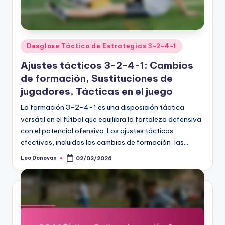
Posted
Desglose Táctico de Estrategias 3-2-4-1
in
Ajustes tácticos 3-2-4-1: Cambios
de formación, Sustituciones de
jugadores, Tácticas en el juego
La formación 3-2-4-1 es una disposición táctica
versátil en el fútbol que equilibra la fortaleza defensiva
con el potencial ofensivo. Los ajustes tácticos
efectivos, incluidos los cambios de formación, las…
Leo Donovan
02/02/2026
Posted
by