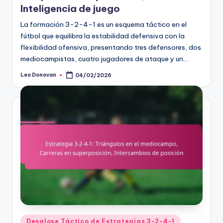
Inteligencia de juego
La formación 3-2-4-1 es un esquema táctico en el
fútbol que equilibra la estabilidad defensiva con la
flexibilidad ofensiva, presentando tres defensores, dos
mediocampistas, cuatro jugadores de ataque y un…
Leo Donovan
04/02/2026
Posted
by
Posted
Desglose Táctico de Estrategias 3-2-4-1