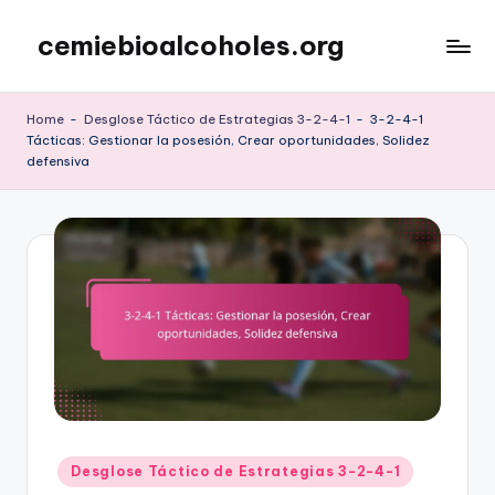
cemiebioalcoholes.org
Skip
to
content
Home
-
Desglose Táctico de Estrategias 3-2-4-1
-
3-2-4-1
Tácticas: Gestionar la posesión, Crear oportunidades, Solidez
defensiva
Posted
Desglose Táctico de Estrategias 3-2-4-1
in