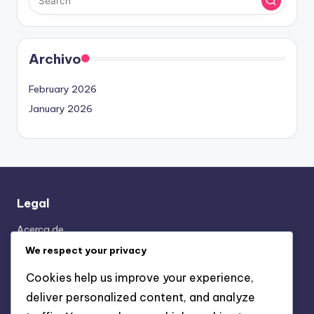
Archivo
February 2026
January 2026
Legal
Acerca de
Términos y condiciones
We respect your privacy
Política de privacidad
Cookies help us improve your experience,
Contáctanos
deliver personalized content, and analyze
Cookies y seguimiento