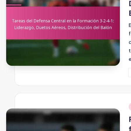
P
b
i