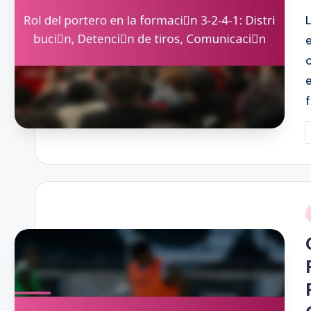
P
b
i