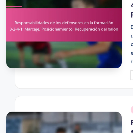
P
b
i