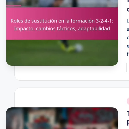
P
b
i