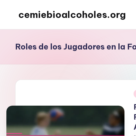
cemiebioalcoholes.org
Skip
to
content
Roles de los Jugadores en la
i