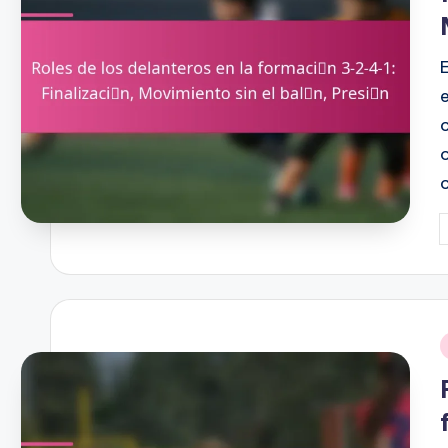
P
b
i