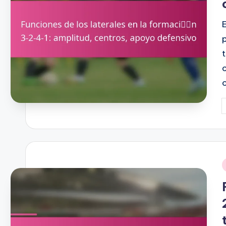
P
b
i