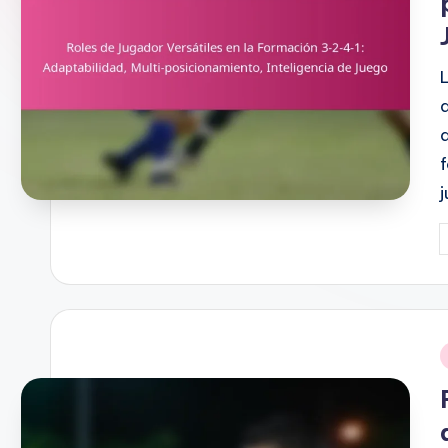
P
b
i