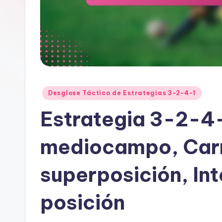
Posted
Desglose Táctico de Estrategias 3-2-4-1
in
Estrategia 3-2-4-1
mediocampo, Carr
superposición, In
posición