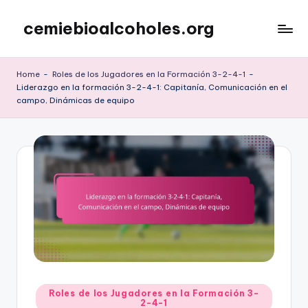
cemiebioalcoholes.org
Skip
to
content
Home
-
Roles de los Jugadores en la Formación 3-2-4-1
-
Liderazgo en la formación 3-2-4-1: Capitanía, Comunicación en el
campo, Dinámicas de equipo
Posted
Roles de los Jugadores en la Formación 3-
2-4-1
in