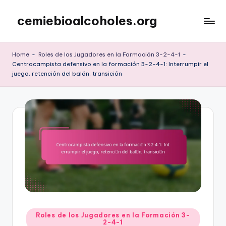
cemiebioalcoholes.org
Skip
to
content
Home
-
Roles de los Jugadores en la Formación 3-2-4-1
-
Centrocampista defensivo en la formación 3-2-4-1: Interrumpir el
juego, retención del balón, transición
Posted
Roles de los Jugadores en la Formación 3-
2-4-1
in