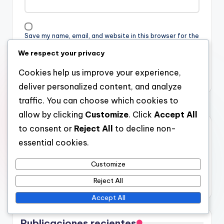
Save my name, email, and website in this browser for the
next time I comment.
We respect your privacy
Cookies help us improve your experience,
deliver personalized content, and analyze
traffic. You can choose which cookies to
allow by clicking
Customize
. Click
Accept All
Enlaces
to consent or
Reject All
to decline non-
essential cookies.
Todo el contenido
Customize
Contáctanos
Acerca de
Reject All
Accept All
Publicaciones recientes